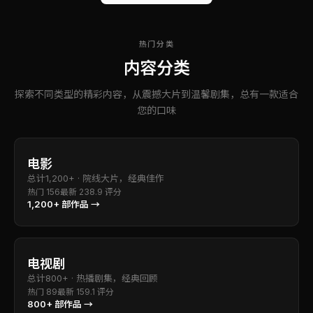
热门分类
内容分类
探索不同类型的精彩内容，从震撼大片到温馨剧集，总有一款适合
您的口味
电影
总计
1,200+
·
院线大片，经典佳作
热门
156
最新
23
8.9
评分
1,200+
部作品 →
电视剧
总计
800+
·
热播剧集，经典回顾
热门
89
最新
15
9.1
评分
800+
部作品 →