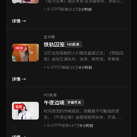
《星河变奏》由达米恩·查泽雷执导，张颂文、
张子枫，蒋奇明、齐溪等联袂出演。本片为美
2015
⭐
9.2
剧情
253万
2小时前
国出品的剧情类型作品。视听语言克制而富有
质感，让每一次反转都显得顺理成章。可作为
详情 →
周末观影清单中的优先选择。
全16集
铁轨囚笼
HD高清
NEW
记忆出现裂痕的人们被迫直面过去，《铁轨囚
笼》由张艺谋执导，张译、周冬雨，李秉宪、
段奕宏等联袂出演。本片为中国大陆出品的悬
2022
⭐
6.4
悬疑
125万
4小时前
疑类型作品。故事以细腻笔触刻画群像，在张
力十足的叙事里探讨信任与背叛。推荐给偏爱
详情 →
氛围感与情绪张力的影迷。
HD高清
午夜边境
字幕可关
获奖
时间倒流的传闻背后，隐藏着不可触碰的禁
忌，《午夜边境》由是枝裕和执导，齐溪、苍
井优，杨幂等联袂出演。本片为德国出品的惊
2016
⭐
9.0
惊悚
447万
6小时前
悚类型作品。人物弧光完整，情感落点真实，
适合静下心来慢慢品读。可作为周末观影清单