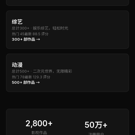
综艺
总计
300+
·
娱乐综艺，轻松时光
热门
45
最新
8
8.5
评分
300+
部作品 →
动漫
总计
500+
·
二次元世界，无限精彩
热门
78
最新
12
9.3
评分
500+
部作品 →
2,800+
50万+
影视作品
注册用户