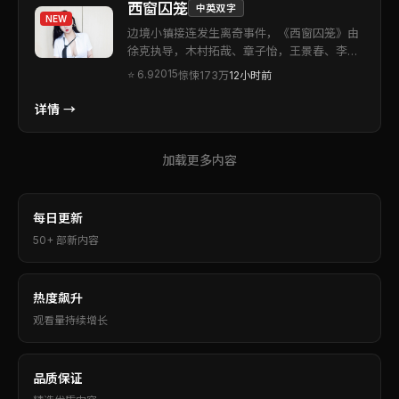
西窗囚笼
中英双字
NEW
边境小镇接连发生离奇事件，《西窗囚笼》由
徐克执导，木村拓哉、章子怡，王景春、李现
等联袂出演。本片为中国台湾出品的惊悚类型
2015
⭐
6.9
惊悚
173万
12小时前
作品。配乐与场面调度相互成就，营造出独特
的沉浸氛围。适合喜欢强情节与人物刻画的观
详情 →
众。
加载更多内容
每日更新
50+ 部新内容
热度飙升
观看量持续增长
品质保证