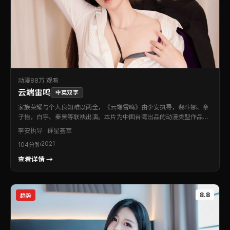
动漫
88万 观看
云端雷鸣
中英双字
家族荣耀与个人良知难以两全，《云端雷鸣》由李安执导，裴斗娜、章
子怡，白宇、秦昊等联袂出演。本片为中国台湾出品的动漫类型作品。
故事以细腻笔触刻画群像，在张力十足的叙事里探讨信任与背叛。值得
李安
执导 · 群星荟萃
在影院或大银幕设备上重温。
2021
104分钟
查看详情 →
8.8
趋势