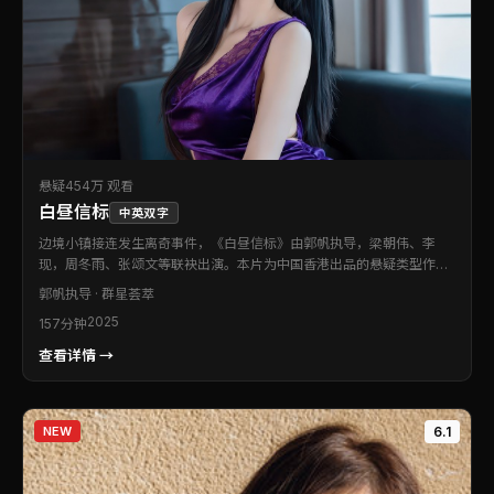
悬疑
454万 观看
白昼信标
中英双字
边境小镇接连发生离奇事件，《白昼信标》由郭帆执导，梁朝伟、李
现，周冬雨、张颂文等联袂出演。本片为中国香港出品的悬疑类型作
品。视听语言克制而富有质感，让每一次反转都显得顺理成章。片尾余
郭帆
执导 · 群星荟萃
韵悠长，值得二刷留意伏笔。
2025
157分钟
查看详情 →
NEW
6.1