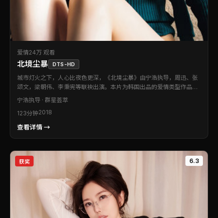
爱情
24万 观看
北境尘暴
DTS-HD
城市灯火之下，人心比夜色更深，《北境尘暴》由宁浩执导，周迅、张
颂文，梁朝伟、李秉宪等联袂出演。本片为韩国出品的爱情类型作品。
在类型框架内完成创新，细节处处可见创作诚意。值得在影院或大银幕
宁浩
执导 · 群星荟萃
设备上重温。
2018
123分钟
查看详情 →
6.3
获奖