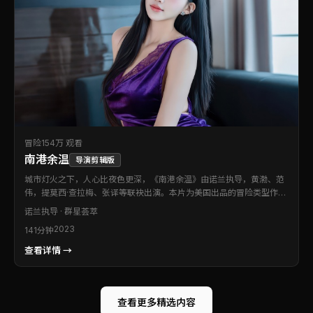
冒险
154万 观看
南港余温
导演剪辑版
城市灯火之下，人心比夜色更深，《南港余温》由诺兰执导，黄渤、范
伟，提莫西·查拉梅、张译等联袂出演。本片为美国出品的冒险类型作
品。故事以细腻笔触刻画群像，在张力十足的叙事里探讨信任与背叛。
诺兰
执导 · 群星荟萃
片尾余韵悠长，值得二刷留意伏笔。
2023
141分钟
查看详情 →
查看更多精选内容