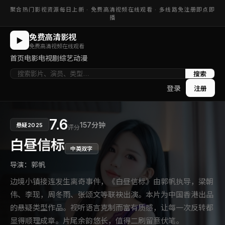
聚合热门影视资源每日上新 ·
免费高清视频在线观看
· 多线路免注册即点即
播
免费高清影视
▶
免费高清视频在线观看
首页
电影
电视剧
综艺
动漫
搜索
登录
注册
7.6
157分钟
悬疑
2025
评分
白昼信标
中英双字
导演：
郭帆
边境小镇接连发生离奇事件，《白昼信标》由郭帆执导，梁朝
伟、李现，周冬雨、张颂文等联袂出演。本片为中国香港出品
的悬疑类型作品。视听语言克制而富有质感，让每一次反转都
显得顺理成章。片尾余韵悠长，值得二刷留意伏笔。